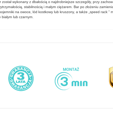
ar został wykonany z dbałością o najdrobniejsze szczegóły, przy zach
 wytrzymałością, stabilnością i małym ciężarem. Bar po złożeniu zamieni
jemniki na owoce, lód kostkowy lub kruszony, a także „speed rack ” m
e białym lub czarnym.