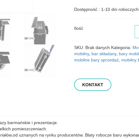
Dostępność : 1-10 dni roboczych
il
Ilość
M
Fl
B
SKU:
Brak danych
Kategoria:
Mob
-
mobilny
,
bar składany
,
bary mobi
Cl
mobilne bary sprzedaż
,
mobilny 
KONTAKT
azy barmańskie i prezentacje.
elkich pomieszczeniach.
ateriałów,od uznanych na rynku producentów. Blaty robocze baru wykon