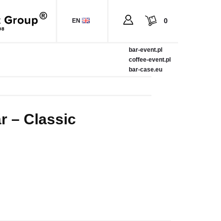
0
EN
bar-event.pl
coffee-event.pl
bar-case.eu
ar – Classic