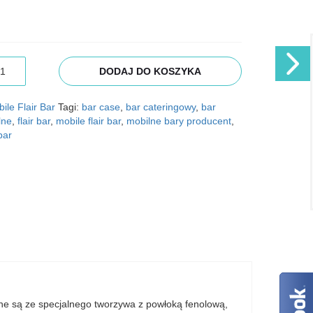
ość
DODAJ DO KOSZYKA
obile
air
ar
ile Flair Bar
Tagi:
bar case
,
bar cateringowy
,
bar
lne
,
flair bar
,
mobile flair bar
,
mobilne bary producent
,
assic
bar
ane są ze specjalnego tworzywa z powłoką fenolową,