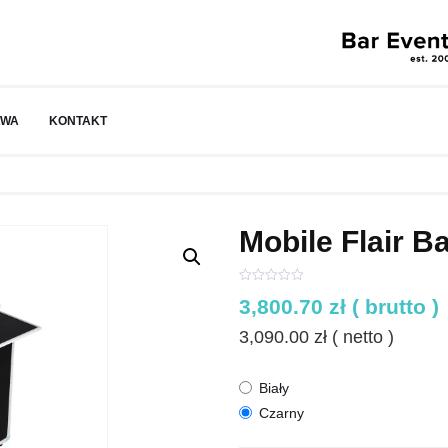
AWA
KONTAKT
Mobile Flair B
5.00
5
2
out of
3,800.70
zł
( brutto )
based on
customer
ratings
3,090.00
zł
( netto )
Biały
Czarny