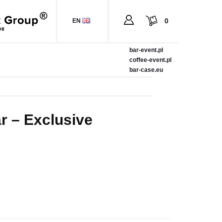
0
EN
bar-event.pl
coffee-event.pl
bar-case.eu
ar – Exclusive