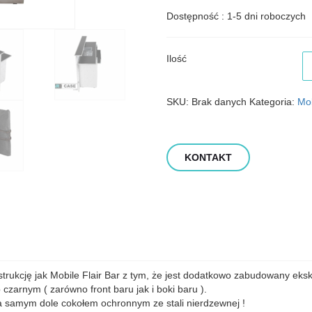
Dostępność : 1-5 dni roboczych
il
Ilość
M
Fl
B
SKU:
Brak danych
Kategoria:
Mob
-
Ex
KONTAKT
trukcję jak Mobile Flair Bar z tym, że jest dodatkowo zabudowany eks
 czarnym ( zarówno front baru jak i boki baru ).
 samym dole cokołem ochronnym ze stali nierdzewnej !