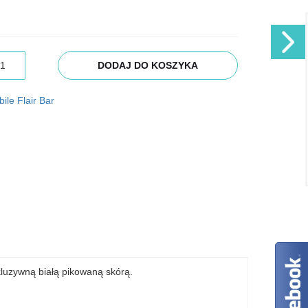
ość
DODAJ DO KOSZYKA
obile
air
ar
ile Flair Bar
clusive
kluzywną białą pikowaną skórą.