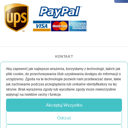
KONTAKT
BAR CASE - Bar Event Group
Aby zapewnić jak najlepsze wrażenia, korzystamy z technologii, takich jak
ul. Lipińskiego 3/1
pliki cookie, do przechowywania i/lub uzyskiwania dostępu do informacji o
30-349 Kraków
urządzeniu. Zgoda na te technologie pozwoli nam przetwarzać dane, takie
POLSKA
jak zachowanie podczas przeglądania lub unikalne identyfikatory na tej
kontakt@bar-event.pl
stronie. Brak wyrażenia zgody lub wycofanie zgody może niekorzystnie
wpłynąć na niektóre cechy i funkcje.
Jesli masz jakies pytania?
Akceptuj Wszystko
Napisz do nas
Odrzuć
KONTAKT