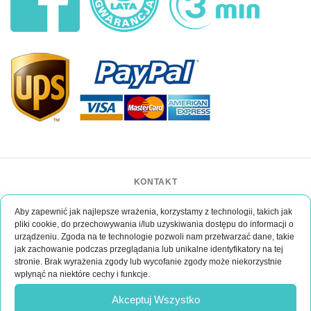
KONTAKT
BAR CASE - Bar Event Group
Aby zapewnić jak najlepsze wrażenia, korzystamy z technologii, takich jak
ul. Lipińskiego 3/1
pliki cookie, do przechowywania i/lub uzyskiwania dostępu do informacji o
30-349 Kraków
urządzeniu. Zgoda na te technologie pozwoli nam przetwarzać dane, takie
POLSKA
jak zachowanie podczas przeglądania lub unikalne identyfikatory na tej
kontakt@bar-event.pl
stronie. Brak wyrażenia zgody lub wycofanie zgody może niekorzystnie
wpłynąć na niektóre cechy i funkcje.
Jesli masz jakies pytania?
Akceptuj Wszystko
Napisz do nas