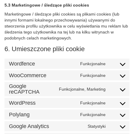
5.3 Marketingowe / śledzące pliki cookies
Marketingowe / śledzące pliki cookies są plikami cookies (lub
innymi formami lokalnego przechowywania) używanymi do
stworzenia profilu użytkownika w celu wyświetlania mu reklam lub
śledzenia tego użytkownika na tej lub na kilku witrynach w
podobnych celach marketingowych.
6. Umieszczone pliki cookie
Wordfence
Funkcjonalne
Consent
to
WooCommerce
Funkcjonalne
Consent
service
to
wordfence
Google
Funkcjonalne, Marketing
service
Consent
reCAPTCHA
woocommer
to
WordPress
Funkcjonalne
service
Consent
google-
to
Polylang
Funkcjonalne
recaptcha
Consent
service
to
wordpress
Google Analytics
Statystyki
Consent
service