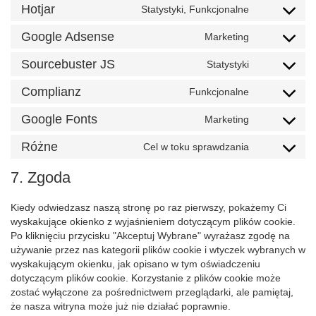
to
polylang
Hotjar
Statystyki, Funkcjonalne
Consent
service
to
google-
Google Adsense
Marketing
Consent
service
analytics
to
hotjar
Sourcebuster JS
Statystyki
Consent
service
to
google-
Complianz
Funkcjonalne
Consent
service
adsense
to
sourcebust
Google Fonts
Marketing
Consent
service
js
to
complianz
Różne
Cel w toku sprawdzania
Consent
service
to
google-
7. Zgoda
service
fonts
różne
Kiedy odwiedzasz naszą stronę po raz pierwszy, pokażemy Ci
wyskakujące okienko z wyjaśnieniem dotyczącym plików cookie.
Po kliknięciu przycisku "Akceptuj Wybrane" wyrażasz zgodę na
używanie przez nas kategorii plików cookie i wtyczek wybranych w
wyskakującym okienku, jak opisano w tym oświadczeniu
dotyczącym plików cookie. Korzystanie z plików cookie może
zostać wyłączone za pośrednictwem przeglądarki, ale pamiętaj,
że nasza witryna może już nie działać poprawnie.