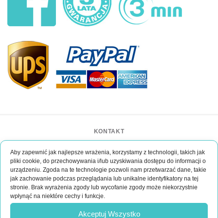
KONTAKT
BAR CASE - Bar Event Group
Aby zapewnić jak najlepsze wrażenia, korzystamy z technologii, takich jak
ul. Lipińskiego 3/1
pliki cookie, do przechowywania i/lub uzyskiwania dostępu do informacji o
30-349 Kraków
urządzeniu. Zgoda na te technologie pozwoli nam przetwarzać dane, takie
POLSKA
jak zachowanie podczas przeglądania lub unikalne identyfikatory na tej
kontakt@bar-event.pl
stronie. Brak wyrażenia zgody lub wycofanie zgody może niekorzystnie
wpłynąć na niektóre cechy i funkcje.
Jesli masz jakies pytania?
Akceptuj Wszystko
Napisz do nas