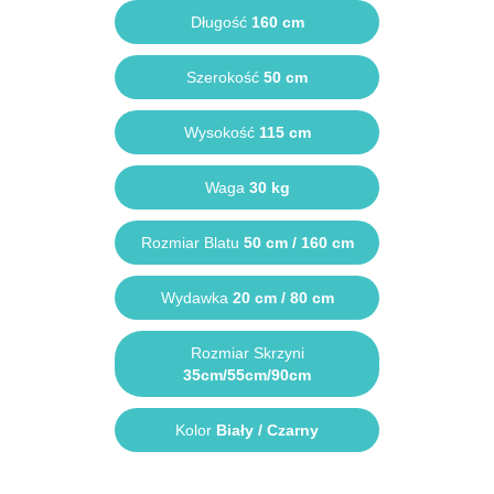
Długość
160 cm
Szerokość
50 cm
Wysokość
115 cm
Waga
30 kg
Rozmiar Blatu
50 cm / 160 cm
Wydawka
20 cm / 80 cm
Rozmiar Skrzyni
35cm/55cm/90cm
Kolor
Biały / Czarny