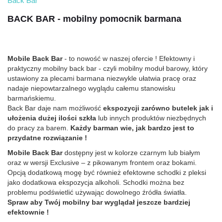
Back Bar
BACK BAR - mobilny pomocnik barmana
Mobile Back Bar
- to nowość w naszej ofercie ! Efektowny i
praktyczny mobilny back bar - czyli mobilny moduł barowy, który
ustawiony za plecami barmana niezwykle ułatwia pracę oraz
nadaje niepowtarzalnego wyglądu całemu stanowisku
barmańskiemu.
Back Bar daje nam możliwość
ekspozycji zarówno butelek jak i
ułożenia dużej ilości szkła
lub innych produktów niezbędnych
do pracy za barem.
Każdy barman wie, jak bardzo jest to
przydatne rozwiązanie !
Mobile Back Bar
dostępny jest w kolorze czarnym lub białym
oraz w wersji Exclusive – z pikowanym frontem oraz bokami.
Opcją dodatkową mogę być również efektowne schodki z pleksi
jako dodatkowa ekspozycja alkoholi. Schodki można bez
problemu podświetlić używając dowolnego źródła światła.
Spraw aby Twój mobilny bar wyglądał jeszcze bardziej
efektownie !